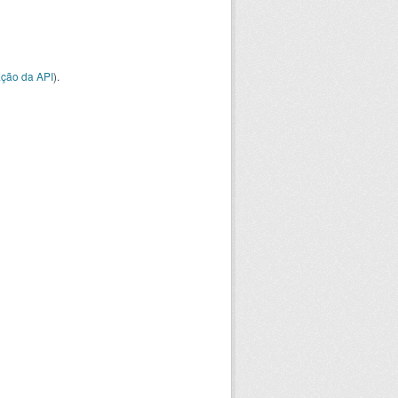
ção da API
).