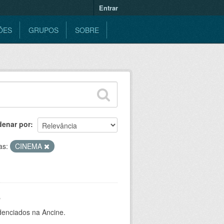
Entrar
ÕES
GRUPOS
SOBRE
denar por
as:
CINEMA
e
denciados na Ancine.