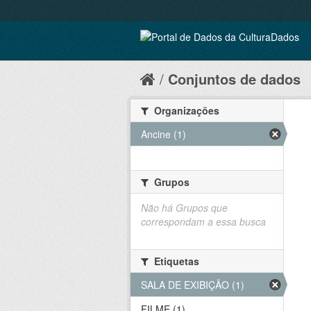
Conjuntos de dados
Organizações
Ancine (1)
Grupos
Não há Grupos que
correspondam a essa busca
Etiquetas
SALA DE EXIBIÇÃO (1)
FILME (1)