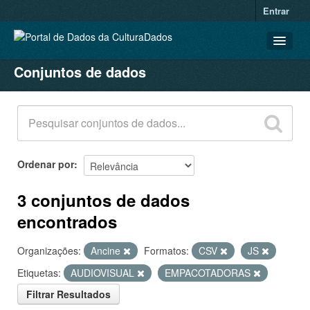
Entrar
Conjuntos de dados
CONJUNTOS DE DADOS
ORGANIZAÇÕES
GRUPOS
SOBRE
Ordenar por
3 conjuntos de dados
encontrados
Organizações:
Ancine
Formatos:
CSV
JS
Etiquetas:
AUDIOVISUAL
EMPACOTADORAS
Filtrar Resultados