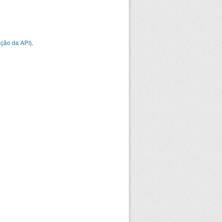
ção da API
).