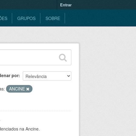
Entrar
ÕES
GRUPOS
SOBRE
denar por
as:
ANCINE
e
denciados na Ancine.