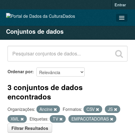
Entrar
Conjuntos de dados
CONJUNTOS DE DADOS
ORGANIZAÇÕES
GRUPOS
SOBRE
Ordenar por
3 conjuntos de dados
encontrados
Organizações:
Ancine
Formatos:
CSV
JS
XML
Etiquetas:
TV
EMPACOTADORAS
Filtrar Resultados