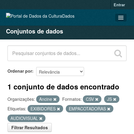
Entrar
Conjuntos de dados
CONJUNTOS DE DADOS
ORGANIZAÇÕES
GRUPOS
SOBRE
Ordenar por
1 conjunto de dados encontrado
Organizações:
Ancine
Formatos:
CSV
JS
Etiquetas:
EXIBIDORES
EMPACOTADORAS
AUDIOVISUAL
Filtrar Resultados