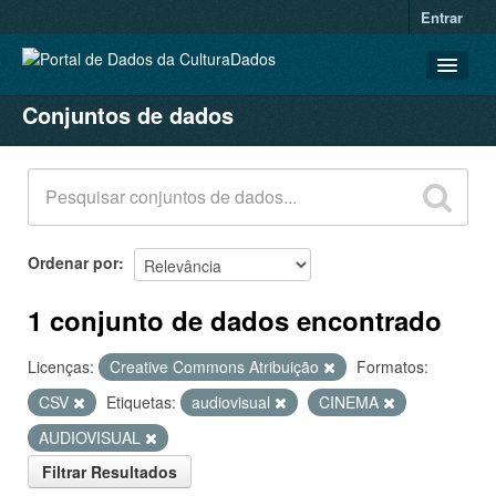
Entrar
Conjuntos de dados
CONJUNTOS DE DADOS
ORGANIZAÇÕES
GRUPOS
SOBRE
Ordenar por
1 conjunto de dados encontrado
Licenças:
Creative Commons Atribuição
Formatos:
CSV
Etiquetas:
audiovisual
CINEMA
AUDIOVISUAL
Filtrar Resultados