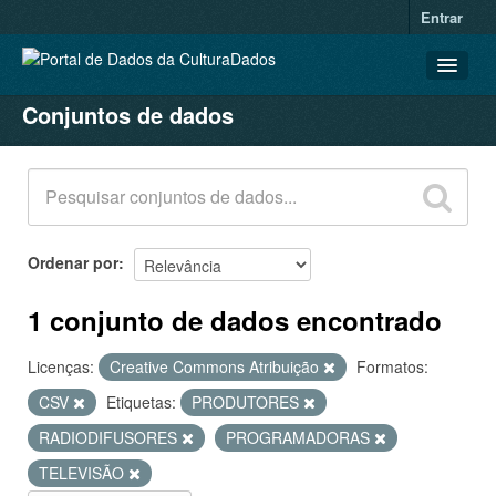
Entrar
Conjuntos de dados
CONJUNTOS DE DADOS
ORGANIZAÇÕES
GRUPOS
SOBRE
Ordenar por
1 conjunto de dados encontrado
Licenças:
Creative Commons Atribuição
Formatos:
CSV
Etiquetas:
PRODUTORES
RADIODIFUSORES
PROGRAMADORAS
TELEVISÃO