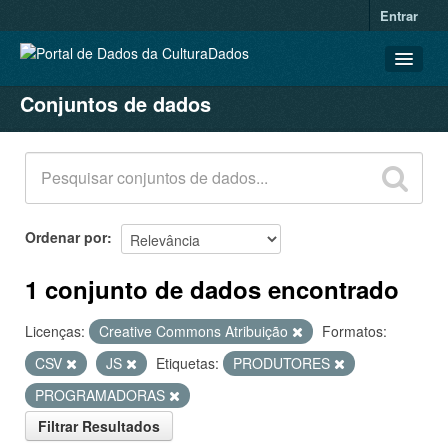
Entrar
Conjuntos de dados
CONJUNTOS DE DADOS
ORGANIZAÇÕES
GRUPOS
SOBRE
Ordenar por
1 conjunto de dados encontrado
Licenças:
Creative Commons Atribuição
Formatos:
CSV
JS
Etiquetas:
PRODUTORES
PROGRAMADORAS
Filtrar Resultados