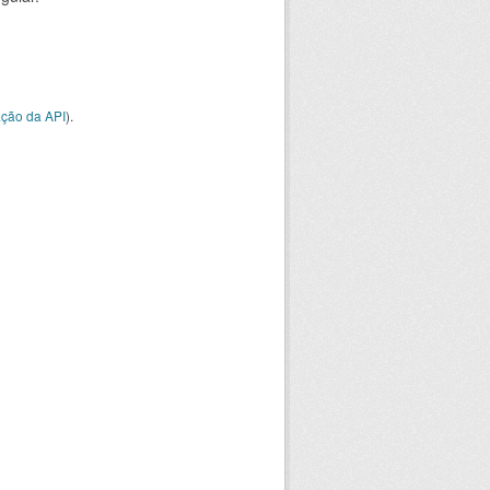
ção da API
).