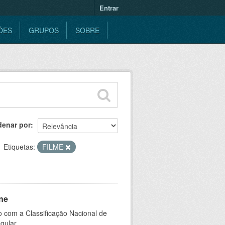
Entrar
ÕES
GRUPOS
SOBRE
denar por
Etiquetas:
FILME
ne
 com a Classificação Nacional de
gular.