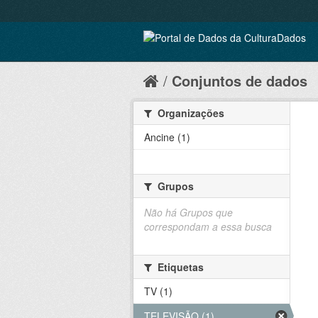
Conjuntos de dados
Organizações
Ancine (1)
Grupos
Não há Grupos que
correspondam a essa busca
Etiquetas
TV (1)
TELEVISÃO (1)