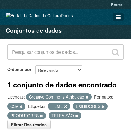
Entrar
Conjuntos de dados
CONJUNTOS DE DADOS
ORGANIZAÇÕES
GRUPOS
SOBRE
Ordenar por
1 conjunto de dados encontrado
Licenças:
Creative Commons Atribuição
Formatos:
CSV
Etiquetas:
FILME
EXIBIDORES
PRODUTORES
TELEVISÃO
Filtrar Resultados