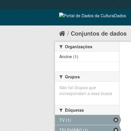
Conjuntos de dados
Organizações
Ancine (1)
Grupos
Não há Grupos que
correspondam a essa busca
Etiquetas
TV (1)
TELEVISÃO (1)