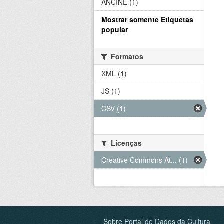
ANCINE (1)
Mostrar somente Etiquetas
popular
Formatos
XML (1)
JS (1)
CSV (1)
Licenças
Creative Commons At... (1)
Sobre Portal de Dados da Cultura