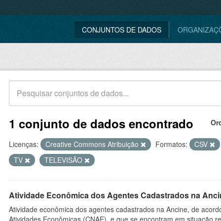
CONJUNTOS DE DADOS
ORGANIZAÇ
1 conjunto de dados encontrado
Or
Licenças:
Creative Commons Atribuição
Formatos:
CSV
TV
TELEVISÃO
Atividade Econômica dos Agentes Cadastrados na Anci
Atividade econômica dos agentes cadastrados na Ancine, de acordo
Atividades Econômicas (CNAE), e que se encontram em situação re