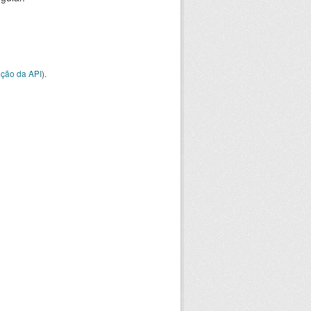
ção da API
).