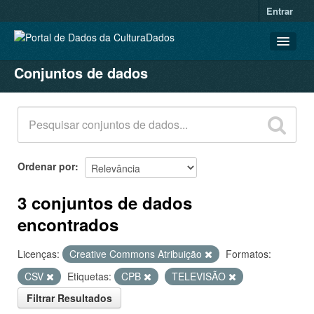
Entrar
Conjuntos de dados
CONJUNTOS DE DADOS
ORGANIZAÇÕES
GRUPOS
SOBRE
Ordenar por
3 conjuntos de dados
encontrados
Licenças:
Creative Commons Atribuição
Formatos:
CSV
Etiquetas:
CPB
TELEVISÃO
Filtrar Resultados