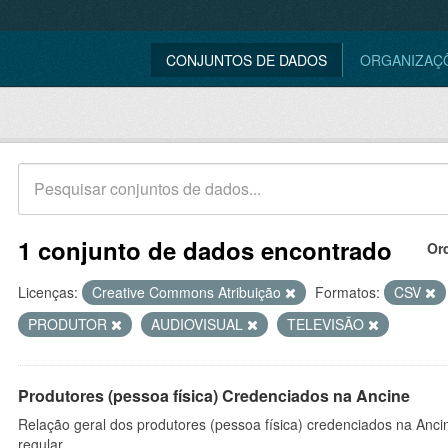
CONJUNTOS DE DADOS
ORGANIZAÇ
1 conjunto de dados encontrado
Or
Licenças:
Creative Commons Atribuição
Formatos:
CSV
PRODUTOR
AUDIOVISUAL
TELEVISÃO
Produtores (pessoa física) Credenciados na Ancine
Relação geral dos produtores (pessoa física) credenciados na Anc
regular.