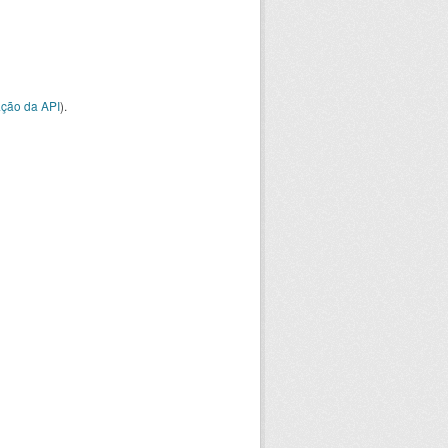
ção da API
).