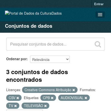
Entrar
Conjuntos de dados
CONJUNTOS DE DADOS
ORGANIZAÇÕES
GRUPOS
SOBRE
Ordenar por
3 conjuntos de dados
encontrados
Licenças:
Creative Commons Atribuição
Formatos:
CSV
Etiquetas:
CPB
AUDIOVISUAL
TV
TELEVISÃO