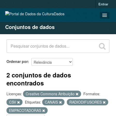
Entrar
Conjuntos de dados
CONJUNTOS DE DADOS
ORGANIZAÇÕES
GRUPOS
SOBRE
Ordenar por
2 conjuntos de dados
encontrados
Licenças:
Creative Commons Atribuição
Formatos:
CSV
Etiquetas:
CANAIS
RADIODIFUSORES
EMPACOTADORAS