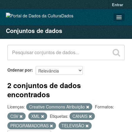
Entrar
Conjuntos de dados
CONJUNTOS DE DADOS
ORGANIZAÇÕES
GRUPOS
SOBRE
Ordenar por
2 conjuntos de dados
encontrados
Licenças:
Creative Commons Atribuição
Formatos:
CSV
XML
Etiquetas:
CANAIS
PROGRAMADORAS
TELEVISÃO