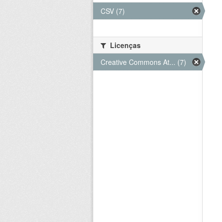
CSV (7)
Licenças
Creative Commons At... (7)