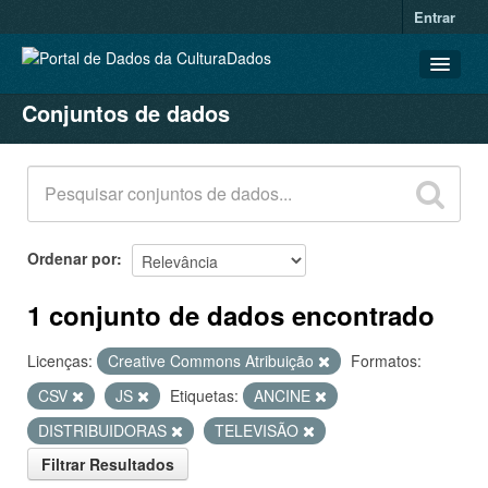
Entrar
Conjuntos de dados
CONJUNTOS DE DADOS
ORGANIZAÇÕES
GRUPOS
SOBRE
Ordenar por
1 conjunto de dados encontrado
Licenças:
Creative Commons Atribuição
Formatos:
CSV
JS
Etiquetas:
ANCINE
DISTRIBUIDORAS
TELEVISÃO
Filtrar Resultados