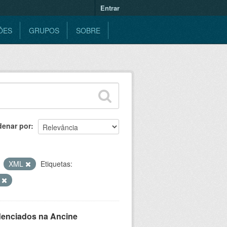
Entrar
ÕES
GRUPOS
SOBRE
denar por
XML
Etiquetas:
O
denciados na Ancine