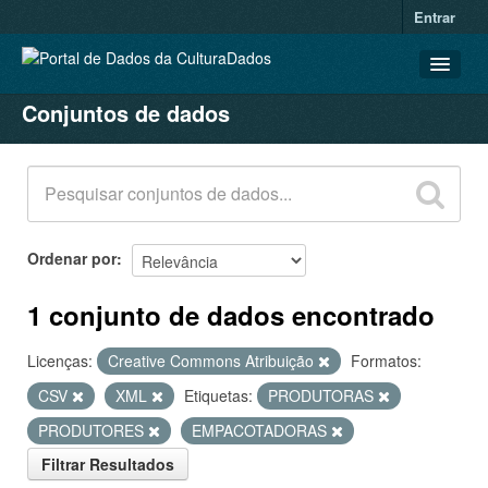
Entrar
Conjuntos de dados
CONJUNTOS DE DADOS
ORGANIZAÇÕES
GRUPOS
SOBRE
Ordenar por
1 conjunto de dados encontrado
Licenças:
Creative Commons Atribuição
Formatos:
CSV
XML
Etiquetas:
PRODUTORAS
PRODUTORES
EMPACOTADORAS
Filtrar Resultados