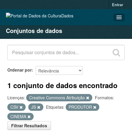
Entrar
Conjuntos de dados
CONJUNTOS DE DADOS
ORGANIZAÇÕES
GRUPOS
SOBRE
Ordenar por
1 conjunto de dados encontrado
Licenças:
Creative Commons Atribuição
Formatos:
CSV
JS
Etiquetas:
PRODUTOR
CINEMA
Filtrar Resultados