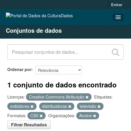
Entrar
Conjuntos de dados
CONJUNTOS DE DADOS
ORGANIZAÇÕES
GRUPOS
SOBRE
Ordenar por
1 conjunto de dados encontrado
Licenças:
Creative Commons Atribuição
Etiquetas:
exibidores
distribuidoras
televisão
Formatos:
CSV
Organizações:
Ancine
Filtrar Resultados