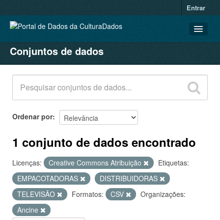
Entrar
Conjuntos de dados
CONJUNTOS DE DADOS
ORGANIZAÇÕES
GRUPOS
SOBRE
Ordenar por
1 conjunto de dados encontrado
Licenças:
Creative Commons Atribuição
Etiquetas:
EMPACOTADORAS
DISTRIBUIDORAS
TELEVISÃO
Formatos:
CSV
Organizações:
Ancine