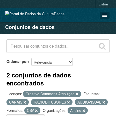
Entrar
Conjuntos de dados
CONJUNTOS DE DADOS
ORGANIZAÇÕES
GRUPOS
SOBRE
Ordenar por
2 conjuntos de dados
encontrados
Licenças:
Creative Commons Atribuição
Etiquetas:
CANAIS
RADIODIFUSORES
AUDIOVISUAL
Formatos:
CSV
Organizações:
Ancine