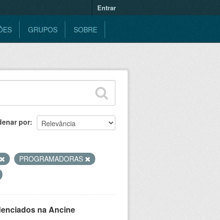
Entrar
ÕES
GRUPOS
SOBRE
denar por
PROGRAMADORAS
denciados na Ancine