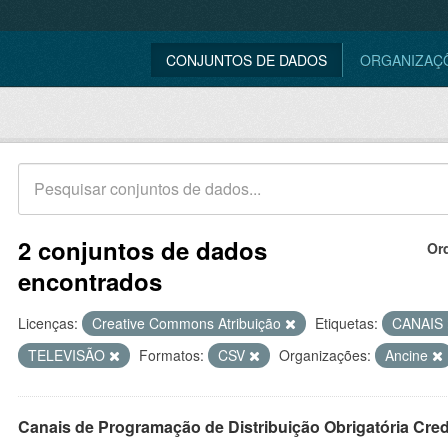
CONJUNTOS DE DADOS
ORGANIZAÇ
2 conjuntos de dados
Or
encontrados
Licenças:
Creative Commons Atribuição
Etiquetas:
CANAIS
TELEVISÃO
Formatos:
CSV
Organizações:
Ancine
Canais de Programação de Distribuição Obrigatória Cre