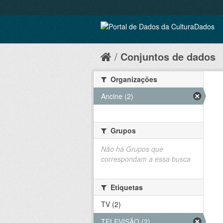
Conjuntos de dados
Organizações
Ancine (2)
Grupos
Não há Grupos que
correspondam a essa busca
Etiquetas
TV (2)
TELEVISÃO (2)