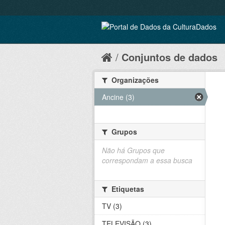
Conjuntos de dados
Organizações
Ancine (3)
Grupos
Não há Grupos que
correspondam a essa busca
Etiquetas
TV (3)
TELEVISÃO (3)