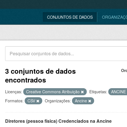
CONJUNTOS DE DADOS
ORGANIZAÇ
3 conjuntos de dados
Or
encontrados
Licenças:
Creative Commons Atribuição
Etiquetas:
ANCINE
Formatos:
CSV
Organizações:
Ancine
Diretores (pessoa física) Credenciados na Ancine