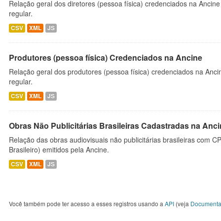
Relação geral dos diretores (pessoa física) credenciados na Ancin
regular.
CSV
XML
JS
Produtores (pessoa física) Credenciados na Ancine
Relação geral dos produtores (pessoa física) credenciados na Anc
regular.
CSV
XML
JS
Obras Não Publicitárias Brasileiras Cadastradas na Anc
Relação das obras audiovisuais não publicitárias brasileiras com C
Brasileiro) emitidos pela Ancine.
CSV
XML
JS
Você também pode ter acesso a esses registros usando a
API
(veja
Documenta