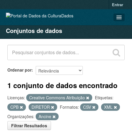
Entrar
Conjuntos de dados
CONJUNTOS DE DADOS
ORGANIZAÇÕES
GRUPOS
SOBRE
Ordenar por
1 conjunto de dados encontrado
Licenças:
Creative Commons Atribuição
Etiquetas:
CPB
DIRETOR
Formatos:
CSV
XML
Organizações:
Ancine
Filtrar Resultados