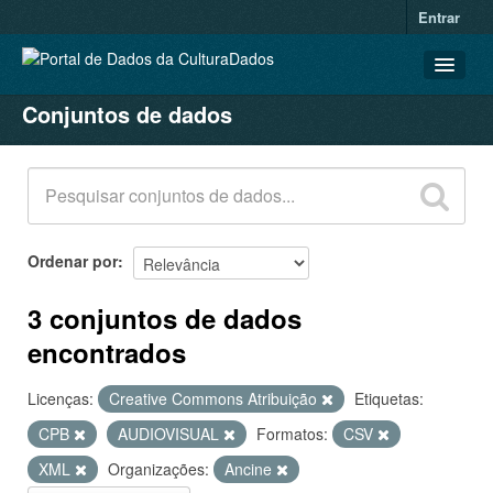
Entrar
Conjuntos de dados
CONJUNTOS DE DADOS
ORGANIZAÇÕES
GRUPOS
SOBRE
Ordenar por
3 conjuntos de dados
encontrados
Licenças:
Creative Commons Atribuição
Etiquetas:
CPB
AUDIOVISUAL
Formatos:
CSV
XML
Organizações:
Ancine