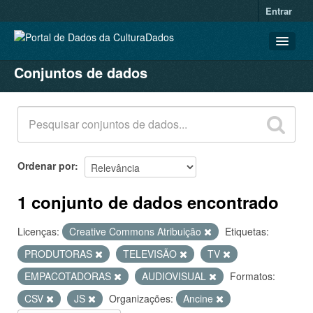
Entrar
Conjuntos de dados
CONJUNTOS DE DADOS
ORGANIZAÇÕES
GRUPOS
SOBRE
Ordenar por
1 conjunto de dados encontrado
Licenças:
Creative Commons Atribuição
Etiquetas:
PRODUTORAS
TELEVISÃO
TV
EMPACOTADORAS
AUDIOVISUAL
Formatos:
CSV
JS
Organizações:
Ancine