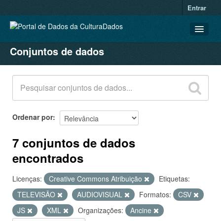
Entrar
Conjuntos de dados
CONJUNTOS DE DADOS
ORGANIZAÇÕES
GRUPOS
SOBRE
Ordenar por
7 conjuntos de dados
encontrados
Licenças:
Creative Commons Atribuição
Etiquetas:
TELEVISÃO
AUDIOVISUAL
Formatos:
CSV
JS
XML
Organizações:
Ancine