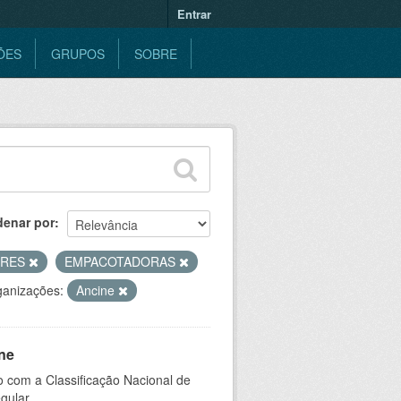
Entrar
ÕES
GRUPOS
SOBRE
denar por
ORES
EMPACOTADORAS
ganizações:
Ancine
ne
 com a Classificação Nacional de
gular.