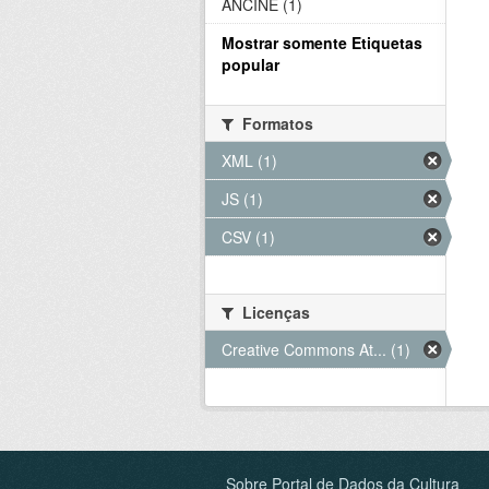
ANCINE (1)
Mostrar somente Etiquetas
popular
Formatos
XML (1)
JS (1)
CSV (1)
Licenças
Creative Commons At... (1)
Sobre Portal de Dados da Cultura