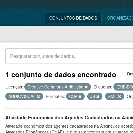
CONJUNTOS DE DADOS
ORGANIZAÇ
1 conjunto de dados encontrado
Or
Licenças:
Creative Commons Atribuição
Etiquetas:
EXIBID
AUDIOVISUAL
Formatos:
CSV
JS
XML
Or
Atividade Econômica dos Agentes Cadastrados na Anci
Atividade econômica dos agentes cadastrados na Ancine, de acordo
Atividades Econômicas (CNAE), e que se encontram em situação re