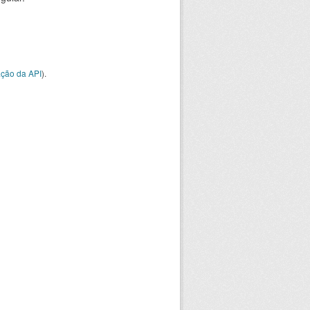
ção da API
).