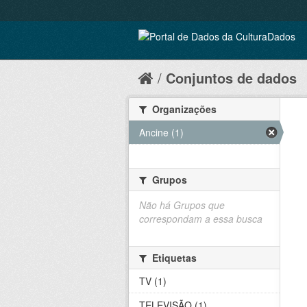
Conjuntos de dados
Organizações
Ancine (1)
Grupos
Não há Grupos que
correspondam a essa busca
Etiquetas
TV (1)
TELEVISÃO (1)