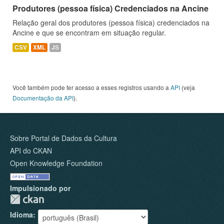
Produtores (pessoa física) Credenciados na Ancine
Relação geral dos produtores (pessoa física) credenciados na
Ancine e que se encontram em situação regular.
CSV
XML
JS
Você também pode ter acesso a esses registros usando a
API
(veja
Documentação da API
).
Sobre Portal de Dados da Cultura
API do CKAN
Open Knowledge Foundation
Impulsionado por
Idioma