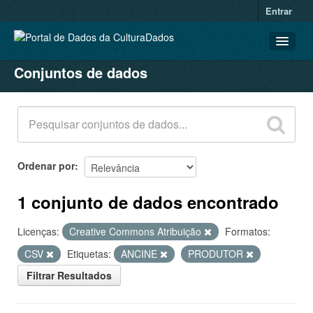
Entrar
Conjuntos de dados
CONJUNTOS DE DADOS
ORGANIZAÇÕES
GRUPOS
SOBRE
Ordenar por
1 conjunto de dados encontrado
Licenças:
Creative Commons Atribuição
Formatos:
CSV
Etiquetas:
ANCINE
PRODUTOR
Filtrar Resultados