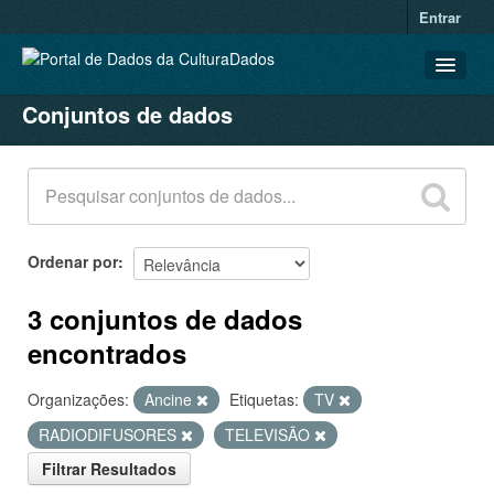
Entrar
Conjuntos de dados
CONJUNTOS DE DADOS
ORGANIZAÇÕES
GRUPOS
SOBRE
Ordenar por
3 conjuntos de dados
encontrados
Organizações:
Ancine
Etiquetas:
TV
RADIODIFUSORES
TELEVISÃO
Filtrar Resultados