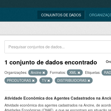
CONJUNTOS DE DADOS
ORGANIZAÇ
1 conjunto de dados encontrado
Or
Organizações:
Ancine
Formatos:
XML
Etiquetas:
RAD
PRODUTORAS
TV
DISTRIBUIDORAS
Atividade Econômica dos Agentes Cadastrados na Anci
Atividade econômica dos agentes cadastrados na Ancine, de acordo
Atividades Econômicas (CNAE), e que se encontram em situação re