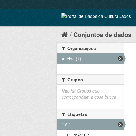
Conjuntos de dados
Organizações
Ancine (1)
Grupos
Não há Grupos que
correspondam a essa busca
Etiquetas
TV (1)
TELEVISÃO (1)