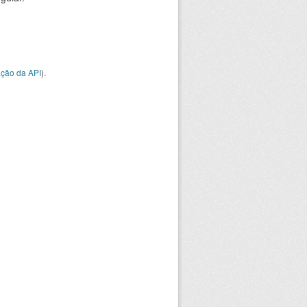
ção da API
).