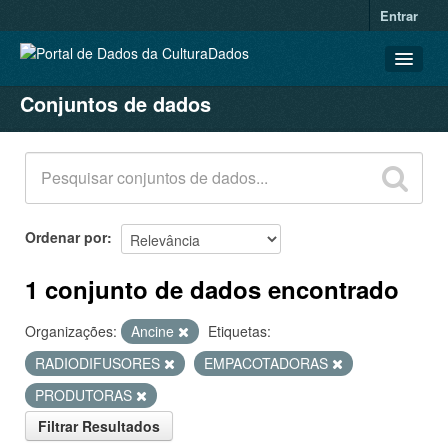
Entrar
Conjuntos de dados
CONJUNTOS DE DADOS
ORGANIZAÇÕES
GRUPOS
SOBRE
Ordenar por
1 conjunto de dados encontrado
Organizações:
Ancine
Etiquetas:
RADIODIFUSORES
EMPACOTADORAS
PRODUTORAS
Filtrar Resultados