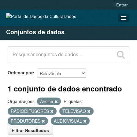
Entrar
Conjuntos de dados
CONJUNTOS DE DADOS
ORGANIZAÇÕES
GRUPOS
SOBRE
Ordenar por
1 conjunto de dados encontrado
Organizações:
Ancine
Etiquetas:
RADIODIFUSORES
TELEVISÃO
PRODUTORES
AUDIOVISUAL
Filtrar Resultados