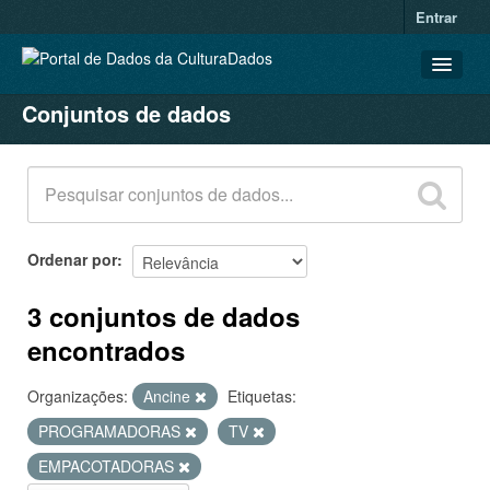
Entrar
Conjuntos de dados
CONJUNTOS DE DADOS
ORGANIZAÇÕES
GRUPOS
SOBRE
Ordenar por
3 conjuntos de dados
encontrados
Organizações:
Ancine
Etiquetas:
PROGRAMADORAS
TV
EMPACOTADORAS