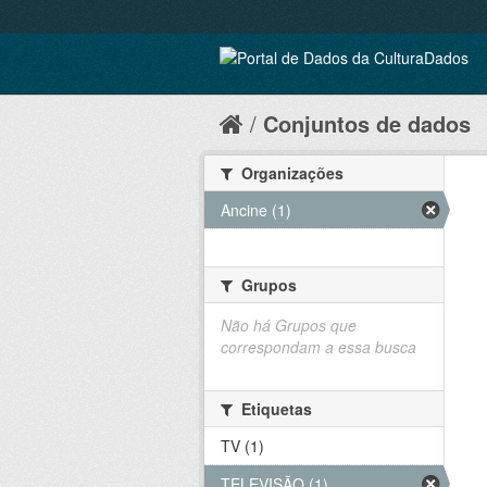
Conjuntos de dados
Organizações
Ancine (1)
Grupos
Não há Grupos que
correspondam a essa busca
Etiquetas
TV (1)
TELEVISÃO (1)