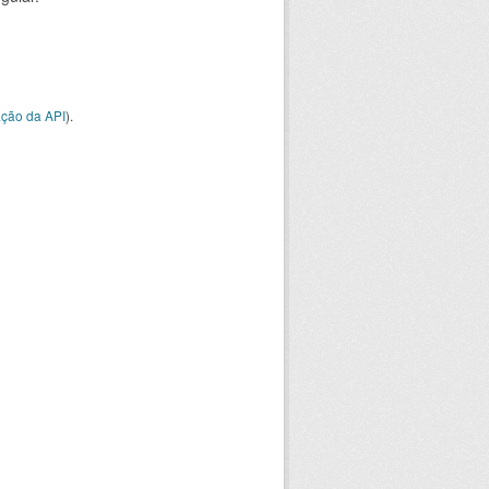
ção da API
).