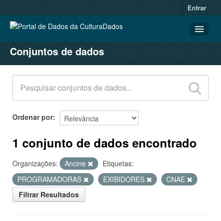
Entrar
Conjuntos de dados
CONJUNTOS DE DADOS
ORGANIZAÇÕES
GRUPOS
SOBRE
Ordenar por
1 conjunto de dados encontrado
Organizações:
Ancine
Etiquetas:
PROGRAMADORAS
EXIBIDORES
CNAE
Filtrar Resultados