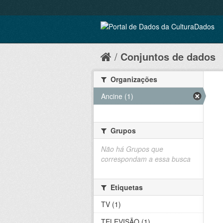
Conjuntos de dados
Organizações
Ancine (1)
Grupos
Não há Grupos que
correspondam a essa busca
Etiquetas
TV (1)
TELEVISÃO (1)