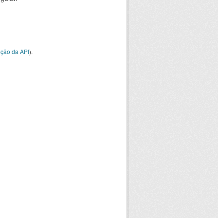
ção da API
).