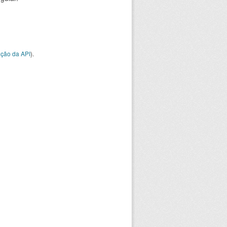
ção da API
).