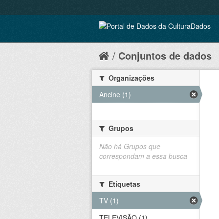
Conjuntos de dados
Organizações
Ancine (1)
Grupos
Não há Grupos que
correspondam a essa busca
Etiquetas
TV (1)
TELEVISÃO (1)