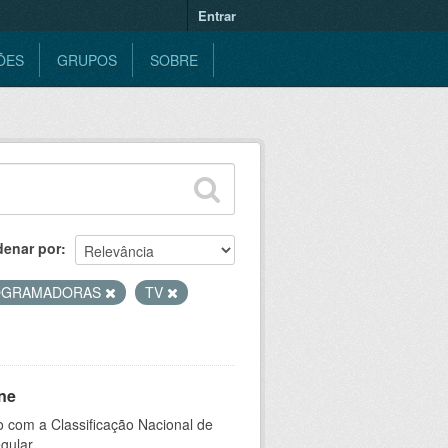
Entrar
ÕES
GRUPOS
SOBRE
denar por
OGRAMADORAS
TV
ne
 com a Classificação Nacional de
gular.