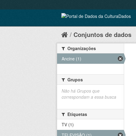
Conjuntos de dados
Organizações
Ancine (1)
Grupos
Não há Grupos que
correspondam a essa busca
Etiquetas
TV (1)
TELEVISÃO (1)