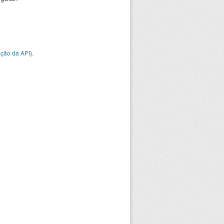
ção da API
).