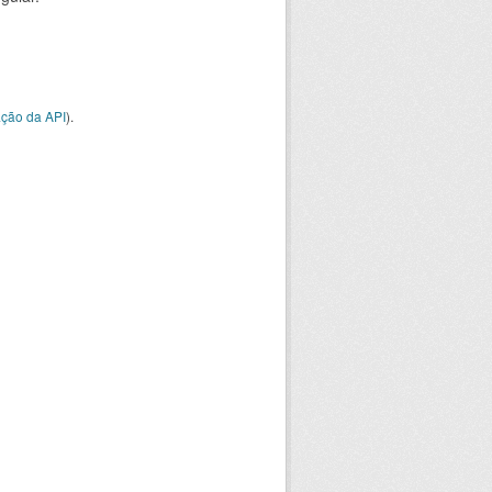
ção da API
).