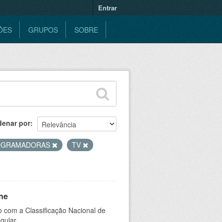
Entrar
ÕES
GRUPOS
SOBRE
denar por
OGRAMADORAS
TV
ne
 com a Classificação Nacional de
gular.