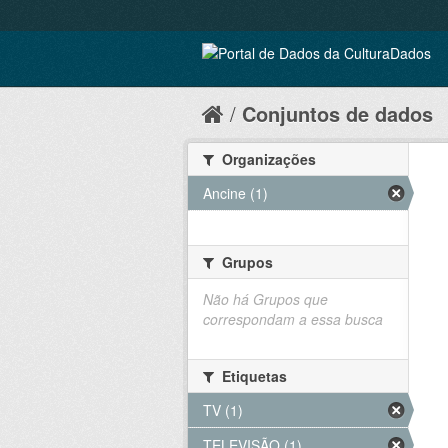
Conjuntos de dados
Organizações
Ancine (1)
Grupos
Não há Grupos que
correspondam a essa busca
Etiquetas
TV (1)
TELEVISÃO (1)