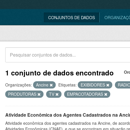
CONJUNTOS DE DADOS
ORGANIZAÇ
1 conjunto de dados encontrado
Or
Organizações:
Ancine
Etiquetas:
EXIBIDORES
RADI
PRODUTORAS
TV
EMPACOTADORAS
Atividade Econômica dos Agentes Cadastrados na Anci
Atividade econômica dos agentes cadastrados na Ancine, de acordo
Atividades Econômicas (CNAE), e que se encontram em situação re