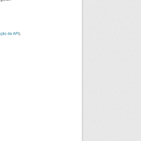
ção da API
).