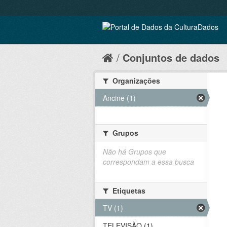
Conjuntos de dados
Organizações
Ancine (1)
Grupos
Não há Grupos que
correspondam a essa busca
Etiquetas
TV (1)
TELEVISÃO (1)