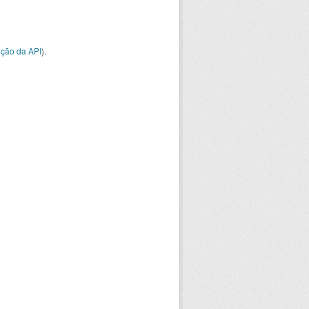
ção da API
).