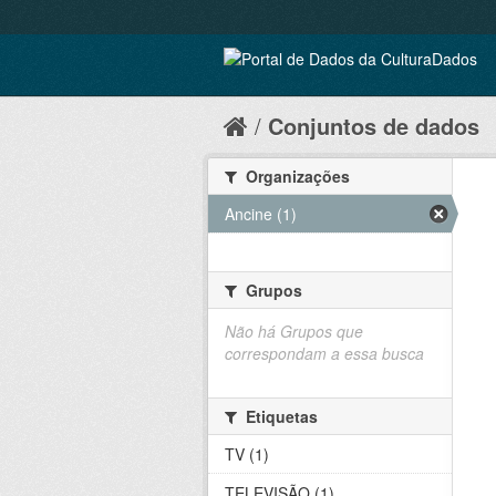
Conjuntos de dados
Organizações
Ancine (1)
Grupos
Não há Grupos que
correspondam a essa busca
Etiquetas
TV (1)
TELEVISÃO (1)