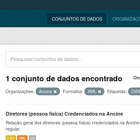
CONJUNTOS DE DADOS
ORGANIZAÇ
1 conjunto de dados encontrado
Or
Organizações:
Ancine
Formatos:
XML
Etiquetas:
DI
Diretores (pessoa física) Credenciados na Ancine
Relação geral dos diretores (pessoa física) credenciados na Ancin
regular.
CSV
XML
JS