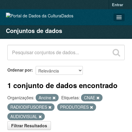
Entrar
Conjuntos de dados
CONJUNTOS DE DADOS
ORGANIZAÇÕES
GRUPOS
SOBRE
Ordenar por
1 conjunto de dados encontrado
Organizações:
Ancine
Etiquetas:
CNAE
RADIODIFUSORES
PRODUTORES
AUDIOVISUAL
Filtrar Resultados