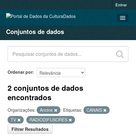
Entrar
Conjuntos de dados
CONJUNTOS DE DADOS
ORGANIZAÇÕES
GRUPOS
SOBRE
Ordenar por
2 conjuntos de dados
encontrados
Organizações:
Ancine
Etiquetas:
CANAIS
TV
RADIODIFUSORES
Filtrar Resultados