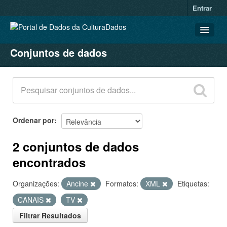
Entrar
Conjuntos de dados
CONJUNTOS DE DADOS
ORGANIZAÇÕES
GRUPOS
SOBRE
Ordenar por
2 conjuntos de dados
encontrados
Organizações:
Ancine
Formatos:
XML
Etiquetas:
CANAIS
TV
Filtrar Resultados