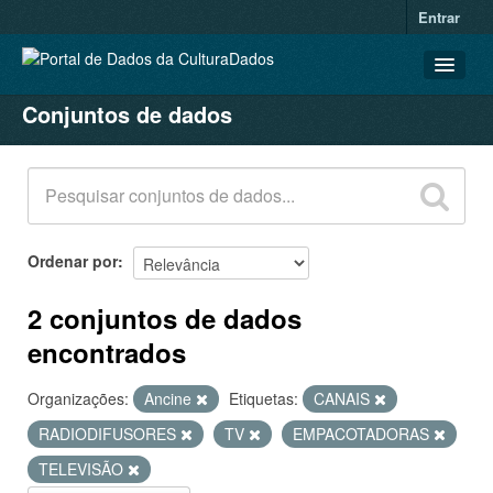
Entrar
Conjuntos de dados
CONJUNTOS DE DADOS
ORGANIZAÇÕES
GRUPOS
SOBRE
Ordenar por
2 conjuntos de dados
encontrados
Organizações:
Ancine
Etiquetas:
CANAIS
RADIODIFUSORES
TV
EMPACOTADORAS
TELEVISÃO