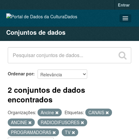
Entrar
Conjuntos de dados
CONJUNTOS DE DADOS
ORGANIZAÇÕES
GRUPOS
SOBRE
Ordenar por
2 conjuntos de dados
encontrados
Organizações:
Ancine
Etiquetas:
CANAIS
ANCINE
RADIODIFUSORES
PROGRAMADORAS
TV